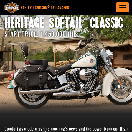
Togg
®
HARLEY-DAVIDSON
OF BANGKOK
navig
®
HERITAGE SOFTAIL
CLASSIC
START PRICE: 1,453,000 THB
Comfort as modern as this morning’s news and the power from our High